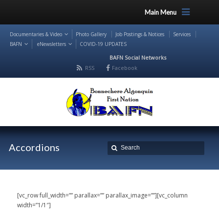
Main Menu
Documentaries & Video
Photo Gallery
Job Postings & Notices
Services
BAFN
eNewsletters
COVID-19 UPDATES
BAFN Social Networks
RSS
Facebook
Accordions
[vc_row full_width=”” parallax=”” parallax_image=””][vc_column
width=”1/1″]