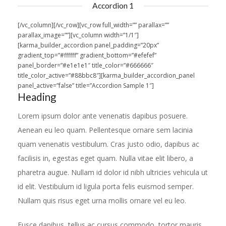
Accordion 1
[/vc_column][/vc_row][vc_row full_width=”” parallax=””
parallax_image=””][vc_column width=”1/1″]
[karma_builder_accordion panel_padding=”20px”
gradient_top=”#ffffff” gradient_bottom=”#efefef”
panel_border=”#e1e1e1″ title_color=”#666666″
title_color_active=”#88bbc8″][karma_builder_accordion_panel
panel_active=”false” title=”Accordion Sample 1″]
Heading
Lorem ipsum dolor ante venenatis dapibus posuere.
Aenean eu leo quam. Pellentesque ornare sem lacinia
quam venenatis vestibulum. Cras justo odio, dapibus ac
facilisis in, egestas eget quam. Nulla vitae elit libero, a
pharetra augue. Nullam id dolor id nibh ultricies vehicula ut
id elit. Vestibulum id ligula porta felis euismod semper.
Nullam quis risus eget urna mollis ornare vel eu leo.
Fusce dapibus, tellus ac cursus commodo, tortor mauris