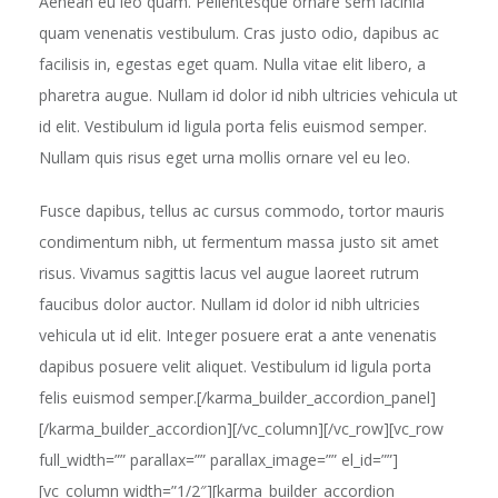
Aenean eu leo quam. Pellentesque ornare sem lacinia
quam venenatis vestibulum. Cras justo odio, dapibus ac
facilisis in, egestas eget quam. Nulla vitae elit libero, a
pharetra augue. Nullam id dolor id nibh ultricies vehicula ut
id elit. Vestibulum id ligula porta felis euismod semper.
Nullam quis risus eget urna mollis ornare vel eu leo.
Fusce dapibus, tellus ac cursus commodo, tortor mauris
condimentum nibh, ut fermentum massa justo sit amet
risus. Vivamus sagittis lacus vel augue laoreet rutrum
faucibus dolor auctor. Nullam id dolor id nibh ultricies
vehicula ut id elit. Integer posuere erat a ante venenatis
dapibus posuere velit aliquet. Vestibulum id ligula porta
felis euismod semper.[/karma_builder_accordion_panel]
[/karma_builder_accordion][/vc_column][/vc_row][vc_row
full_width=”” parallax=”” parallax_image=”” el_id=””]
[vc_column width=”1/2″][karma_builder_accordion