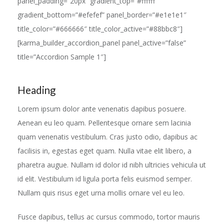
panel_padding=”20px” gradient_top=”#ffffff”
gradient_bottom=”#efefef” panel_border=”#e1e1e1″
title_color=”#666666″ title_color_active=”#88bbc8″]
[karma_builder_accordion_panel panel_active=”false”
title=”Accordion Sample 1″]
Heading
Lorem ipsum dolor ante venenatis dapibus posuere.
Aenean eu leo quam. Pellentesque ornare sem lacinia
quam venenatis vestibulum. Cras justo odio, dapibus ac
facilisis in, egestas eget quam. Nulla vitae elit libero, a
pharetra augue. Nullam id dolor id nibh ultricies vehicula ut
id elit. Vestibulum id ligula porta felis euismod semper.
Nullam quis risus eget urna mollis ornare vel eu leo.
Fusce dapibus, tellus ac cursus commodo, tortor mauris