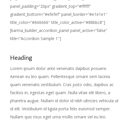
panel_padding=”20px” gradient_top=”#ffffff”
gradient_bottom=”#efefef” panel_border=”#e1e1e1″
title_color=”#666666″ title_color_active=”#88bbc8″]
[karma_builder_accordion_panel panel_active=”false”
title=”Accordion Sample 1″]
Heading
Lorem ipsum dolor ante venenatis dapibus posuere.
Aenean eu leo quam. Pellentesque ornare sem lacinia
quam venenatis vestibulum. Cras justo odio, dapibus ac
facilisis in, egestas eget quam. Nulla vitae elit libero, a
pharetra augue. Nullam id dolor id nibh ultricies vehicula ut
id elit. Vestibulum id ligula porta felis euismod semper.
Nullam quis risus eget urna mollis ornare vel eu leo.