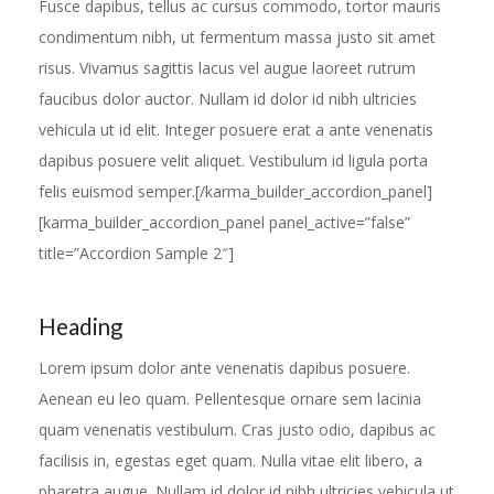
Fusce dapibus, tellus ac cursus commodo, tortor mauris
condimentum nibh, ut fermentum massa justo sit amet
risus. Vivamus sagittis lacus vel augue laoreet rutrum
faucibus dolor auctor. Nullam id dolor id nibh ultricies
vehicula ut id elit. Integer posuere erat a ante venenatis
dapibus posuere velit aliquet. Vestibulum id ligula porta
felis euismod semper.[/karma_builder_accordion_panel]
[karma_builder_accordion_panel panel_active=”false”
title=”Accordion Sample 2″]
Heading
Lorem ipsum dolor ante venenatis dapibus posuere.
Aenean eu leo quam. Pellentesque ornare sem lacinia
quam venenatis vestibulum. Cras justo odio, dapibus ac
facilisis in, egestas eget quam. Nulla vitae elit libero, a
pharetra augue. Nullam id dolor id nibh ultricies vehicula ut